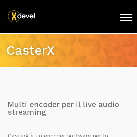
TOG
Home
CasterX
Prodotti
Acquista
Supporto
News
Lavora con noi
Multi encoder per il live audio
Azienda
streaming
CasterX è un encoder software per lo