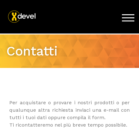
TOG
Home
Contatti
Prodotti
Acquista
Supporto
News
Lavora con noi
Per acquistare o provare i nostri prodotti o per
Azienda
qualunque altra richiesta inviaci una e-mail con
tutti i tuoi dati oppure compila il form.
Ti ricontatteremo nel più breve tempo possibile.