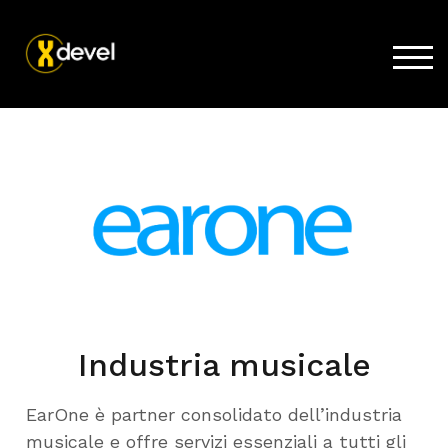
TOG
Home
Prodotti
Acquista
Supporto
News
Lavora con noi
Azienda
Industria musicale
EarOne è partner consolidato dell’industria
musicale e offre servizi
essenziali a tutti gli