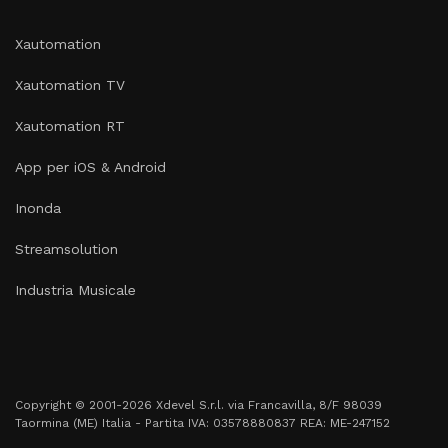
Xautomation
Xautomation TV
Xautomation RT
App per iOS & Android
Inonda
Streamsolution
Industria Musicale
Copyright © 2001-2026 Xdevel S.r.l. via Francavilla, 8/F 98039
Taormina (ME) Italia - Partita IVA: 03578880837 REA: ME-247152