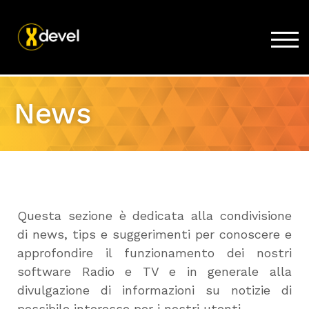
TOG
Home
News
Prodotti
Acquista
Supporto
News
Questa sezione è dedicata alla condivisione
Lavora con noi
di news, tips e suggerimenti per conoscere e
Azienda
approfondire il funzionamento dei nostri
software Radio e TV e in generale alla
divulgazione di informazioni su notizie di
possibile interesse per i nostri utenti.