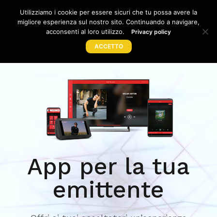
Utilizziamo i cookie per essere sicuri che tu possa avere la
migliore esperienza sul nostro sito. Continuando a navigare,
TOG
acconsenti al loro utilizzo.
Privacy policy
ACCETTO
Home
Prodotti
Acquista
Supporto
News
Lavora con noi
App per la tua
Azienda
emittente