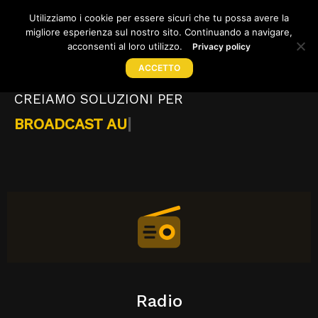
Utilizziamo i cookie per essere sicuri che tu possa avere la
migliore esperienza sul nostro sito. Continuando a navigare,
TOG
acconsenti al loro utilizzo.
Privacy policy
ACCETTO
Home
CREIAMO SOLUZIONI PER
Prodotti
RADIO
|
Acquista
Supporto
News
Lavora con noi
Azienda
Radio