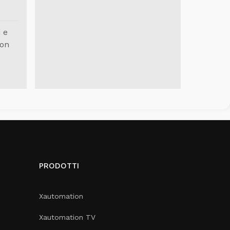
 e
con
PRODOTTI
Xautomation
Xautomation TV