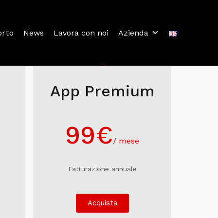
orto
News
Lavora con noi
Azienda
App Premium
99€
/ mese
Fatturazione annuale
Acquista