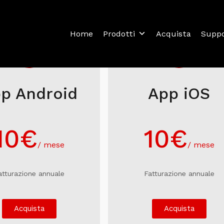
Home
Prodotti
Acquista
Supp
p Android
App iOS
10
€
10
€
/ mese
/ mese
atturazione annuale
Fatturazione annuale
Acquista
Acquista