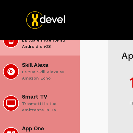
Scopri i nostri piani
App Mobile
La tua emittente su
Android e iOS
Ap
Skill Alexa
La tua Skill Alexa su
Amazon Echo
Smart TV
F
Trasmetti la tua
emittente in TV
App One