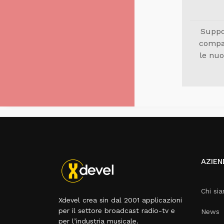
Suppo
compat
le nuo
AZIEN
Chi si
Xdevel crea sin dal 2001 applicazioni
per il settore broadcast radio-tv e
News
per l’industria musicale.