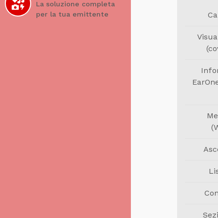
La soluzione completa
per la tua emittente
Ca
Visua
(co
Info
EarOne 
Me
(
Asc
Li
Con
Sez