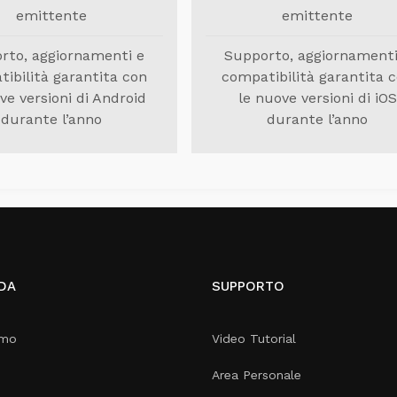
emittente
emittente
rto, aggiornamenti e
Supporto, aggiornamenti
ibilità garantita con
compatibilità garantita 
ve versioni di Android
le nuove versioni di iOS
durante l’anno
durante l’anno
DA
SUPPORTO
amo
Video Tutorial
Area Personale