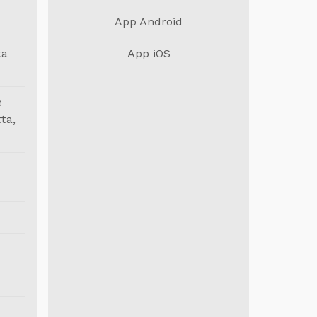
App Android
ta
App iOS
e
ta,