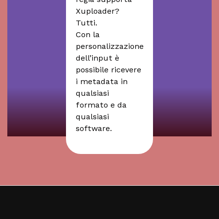
consectetur adipiscing elit.
Xuploader?
Lorem ipsum dolor sit amet,
Tutti.
consectetur adipiscing elit.
Con la
personalizzazione
dell’input è
possibile ricevere
i metadata in
qualsiasi
formato e da
qualsiasi
software.