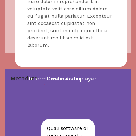
irure dolor in reprehenderit in
voluptate velit esse cillum dolore
eu fugiat nulla pariatur. Excepteur
sint occaecat cupidatat non
proident, sunt in culpa qui officia
deserunt mollit anim id est
laborum.
Metadata
Informazioni
Destinatari
Radioplayer
eLearning
Lorem ipsum dolor sit amet,
consectetur adipiscing elit.
Lorem ipsum dolor sit amet,
consectetur adipiscing elit.
Quali software di
Lorem ipsum dolor sit amet,
regia supporta