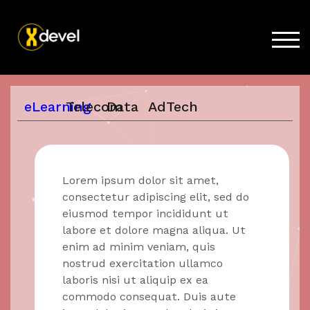
TOG
Home
eLearning
Telecom
Data
AdTech
Prodotti
Acquista
Supporto
Lorem ipsum dolor sit amet,
News
consectetur adipiscing elit, sed do
eiusmod tempor incididunt ut
Lavora con noi
labore et dolore magna aliqua. Ut
Azienda
enim ad minim veniam, quis
nostrud exercitation ullamco
laboris nisi ut aliquip ex ea
commodo consequat. Duis aute