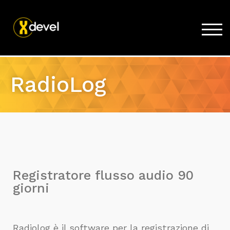
TOG
Home
RadioLog
Prodotti
Acquista
Supporto
News
Lavora con noi
Registratore flusso audio 90
Azienda
giorni
Radiolog è il software per la registrazione di