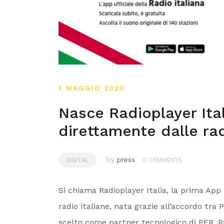
1 MAGGIO 2020
Nasce Radioplayer Ital
direttamente dalle ra
by
press
DIGITAL
0 COMMENTS
Si chiama Radioplayer Italia, la prima App
radio italiane, nata grazie all’accordo tr
scelto come partner tecnologico di PER. Ra