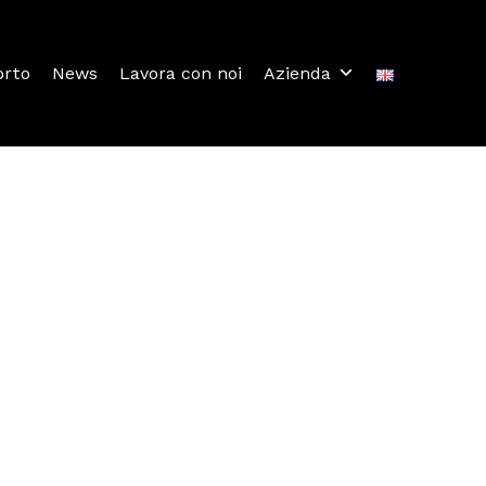
orto
News
Lavora con noi
Azienda