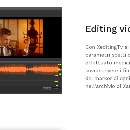
Editing v
Con XeditingTv si
parametri scelti d
effettuato median
sovrascrivere i fil
dei marker di ogn
nell'archivio di X