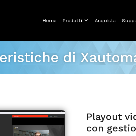
Home
Prodotti
Acquista
Supp
teristiche di Xautom
Playout vi
con gesti