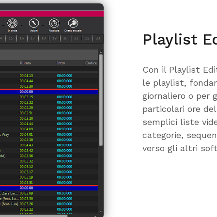
Playlist E
Con il Playlist Ed
le playlist, fonda
giornaliero o per
particolari ore de
semplici liste v
categorie, sequen
verso gli altri so