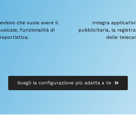
evisivo che vuole avere il
Integra applicativ
usicale, funzionalità di
pubblicitaria, la registr
 reportistica.
delle teleca
Scegli la configurazione più adatta a te