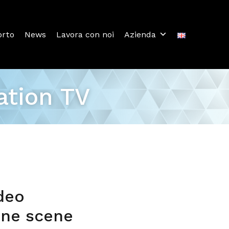
orto
News
Lavora con noi
Azienda
ation TV
deo
one scene