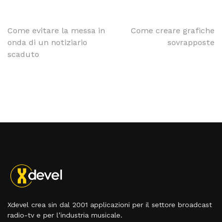
Come evitare la messa in
Come creare grafiche
onda di un notiziario
sovrapposte
scaduto
Xdevel crea sin dal 2001 applicazioni per il settore broadcast
radio-tv e per l’industria musicale.