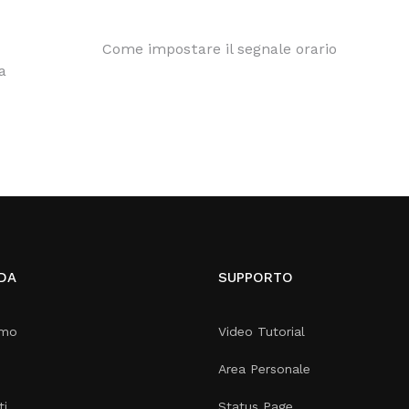
Come impostare il segnale orario
a
DA
SUPPORTO
amo
Video Tutorial
Area Personale
ti
Status Page