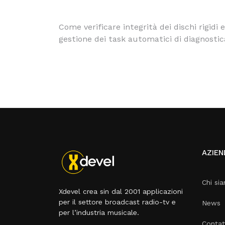
Come verificare integrità dei dischi rigidi e
gestione dei task automatici di diagnostic
AZIEN
Chi si
Xdevel crea sin dal 2001 applicazioni
per il settore broadcast radio-tv e
News
per l’industria musicale.
Contat