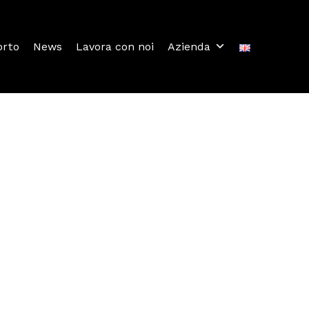
orto
News
Lavora con noi
Azienda