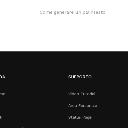
Come generare un palinsesto
DA
SUPPORTO
amo
Video Tutorial
Area Personale
ti
Status Page