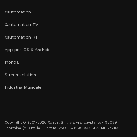
Xautomation
Xautomation TV
Xautomation RT
App per iOS & Android
Inonda
Streamsolution
Industria Musicale
Copyright © 2001-2026 Xdevel S.r.l. via Francavilla, 8/F 98039
Taormina (ME) Italia - Partita IVA: 03578880837 REA: ME-247152