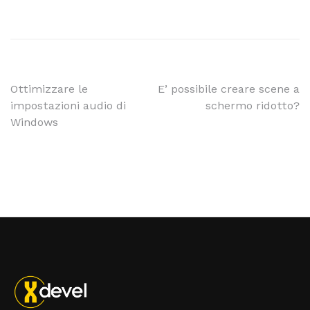
Ottimizzare le
E’ possibile creare scene a
impostazioni audio di
schermo ridotto?
Windows