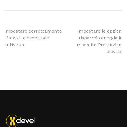
Impostare correttamente
Impostare le opzioni
Firewall e eventuale
risparmio energia in
antivirus
modalità Prestazioni
elevate