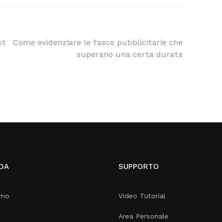
ot
Come evidenziare le fasce pubblicitarie che
superano una certa durata
DA
SUPPORTO
amo
Video Tutorial
Area Personale