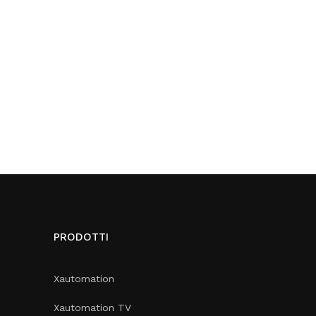
PRODOTTI
Xautomation
Xautomation TV