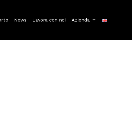
orto
News
Lavora con noi
Azienda