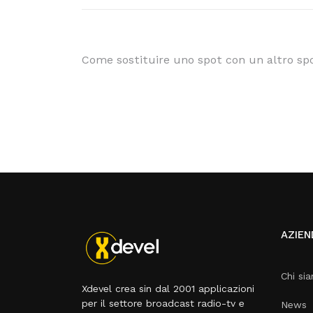
Come sostituire uno spot con un altro sp
AZIEN
Chi si
Xdevel crea sin dal 2001 applicazioni
per il settore broadcast radio-tv e
News