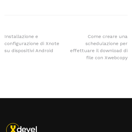
Installazione e
Come creare una
configurazione di Xnote
schedulazione per
su dispositivi Android
effettuare il download di
file con Xwebcopy