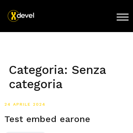
TOG
Home
Prodotti
Acquista
Categoria:
Senza
Supporto
categoria
News
Lavora con noi
24 APRILE 2024
Azienda
Test embed earone