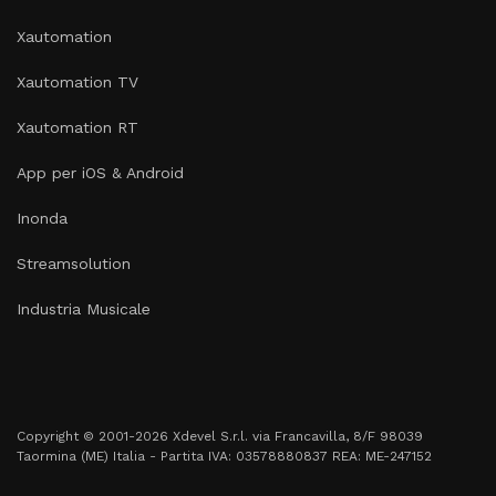
Xautomation
Xautomation TV
Xautomation RT
App per iOS & Android
Inonda
Streamsolution
Industria Musicale
Copyright © 2001-2026 Xdevel S.r.l. via Francavilla, 8/F 98039
Taormina (ME) Italia - Partita IVA: 03578880837 REA: ME-247152