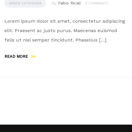
by
Fabio Ricali
SENZA CATEGORIA
0 COMMENTS
Lorem ipsum dolor sit amet, consectetur adipiscing
elit. Praesent ac justo purus. Maecenas euismod
felis ut nisl semper tincidunt. Phasellus […]
READ MORE
>>