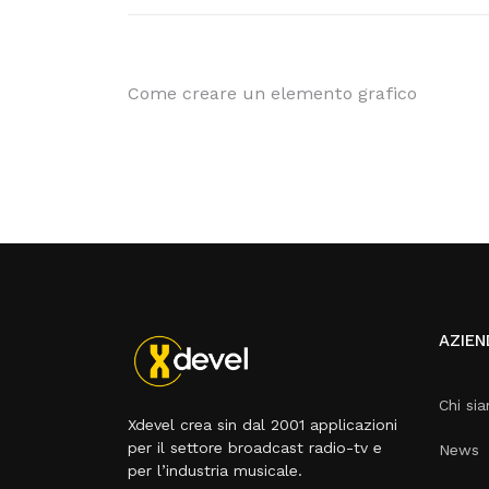
Come creare un elemento grafico
AZIEN
Chi si
Xdevel crea sin dal 2001 applicazioni
per il settore broadcast radio-tv e
News
per l’industria musicale.