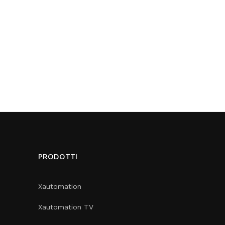
PRODOTTI
Xautomation
Xautomation TV