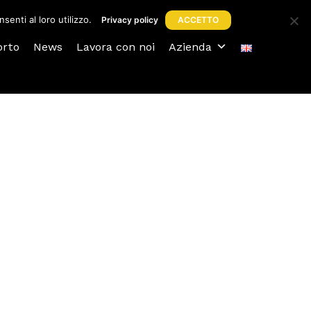
senti al loro utilizzo.
Privacy policy
ACCETTO
orto
News
Lavora con noi
Azienda