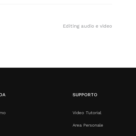
Editing audio e video
DA
SUPPORTO
amo
Video Tutorial
Area Personale