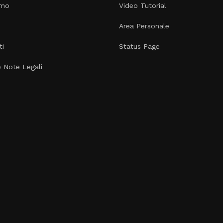
amo
Video Tutorial
Area Personale
ti
Status Page
e Note Legali