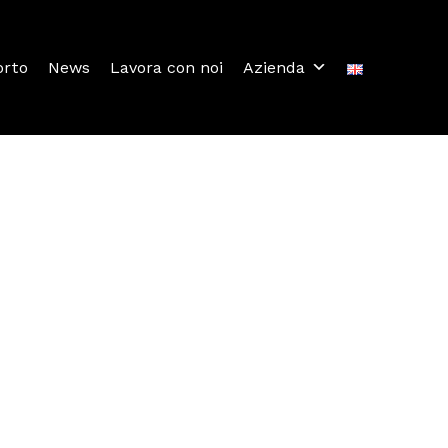
orto
News
Lavora con noi
Azienda