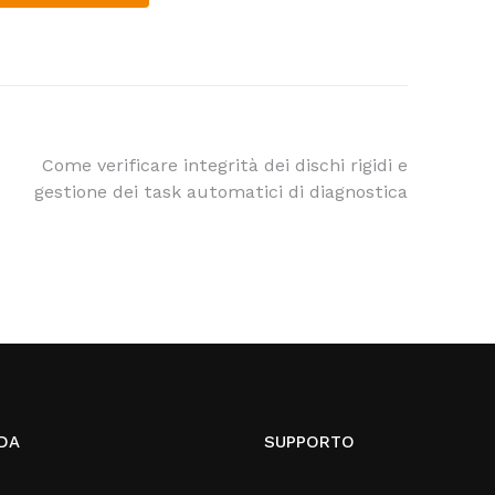
Come verificare integrità dei dischi rigidi e
gestione dei task automatici di diagnostica
DA
SUPPORTO