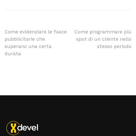
Come evidenziare le fasce
Come programmare più
pubblicitarie che
spot di un cliente nello
superano una certa
stesso periodo
durata