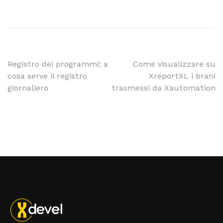
Registro dei programmi: a
Come visualizzare su
cosa serve il registro
XreportXL i brani
giornaliero
trasmessi da Xautomation