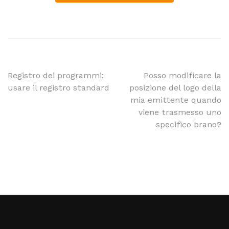
Registro dei programmi:
Posso modificare la
usare il registro standard
posizione del logo della
mia emittente quando
viene trasmesso uno
specifico brano?