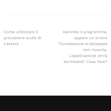
Come utilizzare il
Aprendo il programma,
processore audio di
appare un errore
CasterX
“Connessione al database
non riuscita.
L’applicazione verrà
terminata”. Cosa fare?