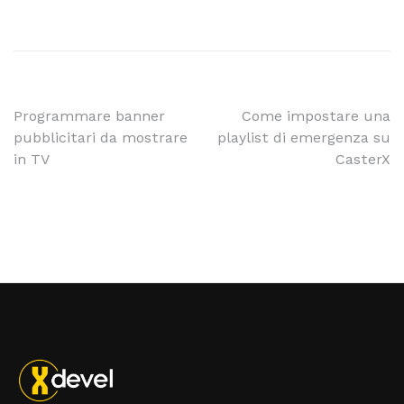
Programmare banner
Come impostare una
pubblicitari da mostrare
playlist di emergenza su
in TV
CasterX