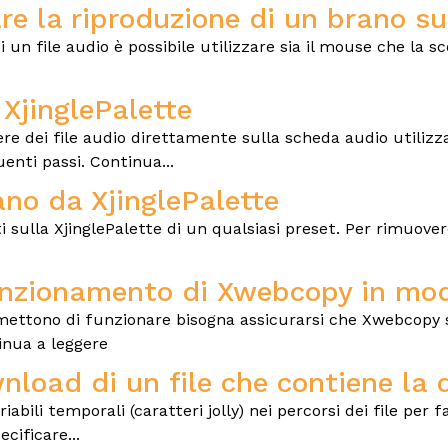
e la riproduzione di un brano su
 un file audio è possibile utilizzare sia il mouse che la s
 XjinglePalette
ere dei file audio direttamente sulla scheda audio utiliz
uenti passi. Continua...
no da XjinglePalette
iti sulla XjinglePalette di un qualsiasi preset. Per rimuove
 funzionamento di Xwebcopy in mo
mettono di funzionare bisogna assicurarsi che Xwebcopy 
inua a leggere
load di un file che contiene la
abili temporali (caratteri jolly) nei percorsi dei file per 
cificare...