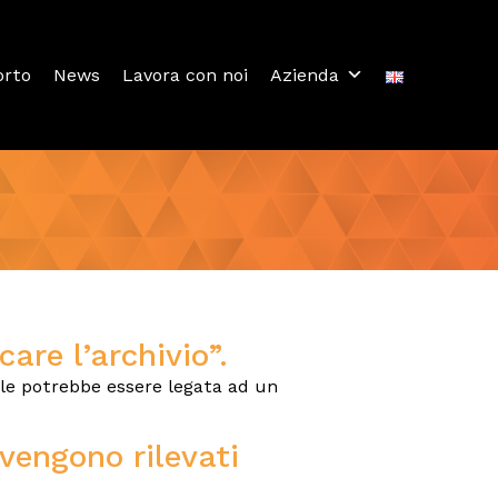
orto
News
Lavora con noi
Azienda
are l’archivio”.
ale potrebbe essere legata ad un
vengono rilevati