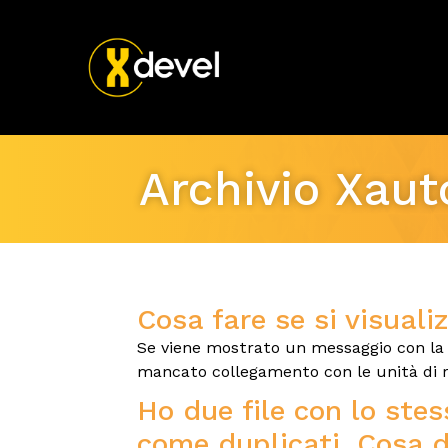
Archivio Xaut
Cosa fare se si visuali
Se viene mostrato un messaggio con la d
mancato collegamento con le unità di re
Ho due file con lo ste
come duplicati. Cosa de