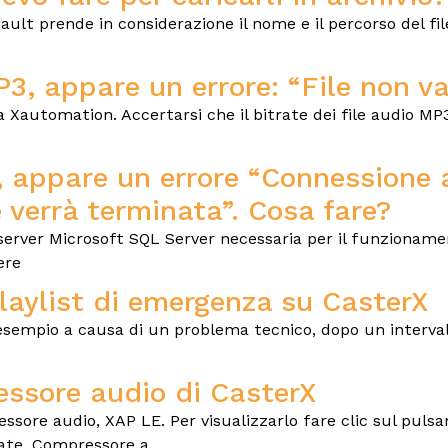
t prende in considerazione il nome e il percorso del file
3, appare un errore: “File non v
 Xautomation. Accertarsi che il bitrate dei file audio MP3 
 appare un errore “Connessione 
e verrà terminata”. Cosa fare?
 server Microsoft SQL Server necessaria per il funzioname
ere
aylist di emergenza su CasterX
esempio a causa di un problema tecnico, dopo un intervall
cessore audio di CasterX
essore audio, XAP LE. Per visualizzarlo fare clic sul pulsa
ate, Compressore a...