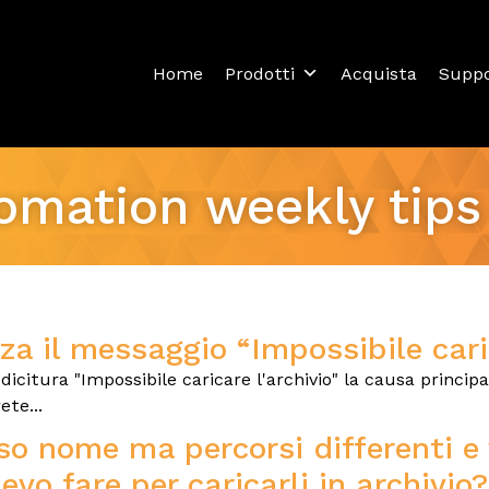
Home
Prodotti
Acquista
Supp
omation weekly tips
zza il messaggio “Impossibile caric
icitura "Impossibile caricare l'archivio" la causa princip
te...
sso nome ma percorsi differenti e 
vo fare per caricarli in archivio?